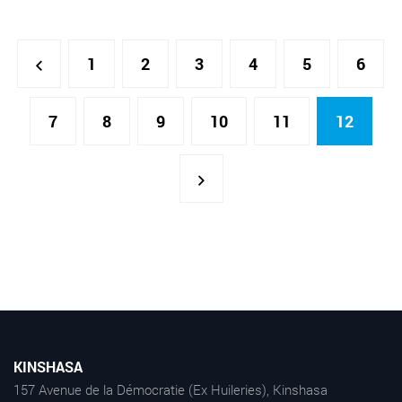
1
2
3
4
5
6
7
8
9
10
11
12
KINSHASA
157 Avenue de la Démocratie (Ex Huileries), Kinshasa