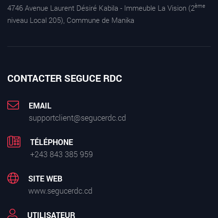
ème
4746 Avenue Laurent Désiré Kabila - Immeuble La Vision (2
niveau Local 205), Commune de Manika
CONTACTER SEGUCE RDC
EMAIL
supportclient@segucerdc.cd
TÉLÉPHONE
+243 843 385 959
SITE WEB
www.segucerdc.cd
UTILISATEUR