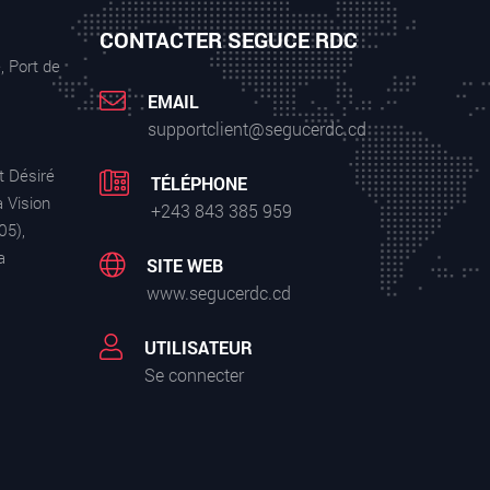
CONTACTER SEGUCE RDC
, Port de
EMAIL
supportclient@segucerdc.cd
t Désiré
TÉLÉPHONE
 Vision
+243 843 385 959
05),
a
SITE WEB
www.segucerdc.cd
UTILISATEUR
Se connecter