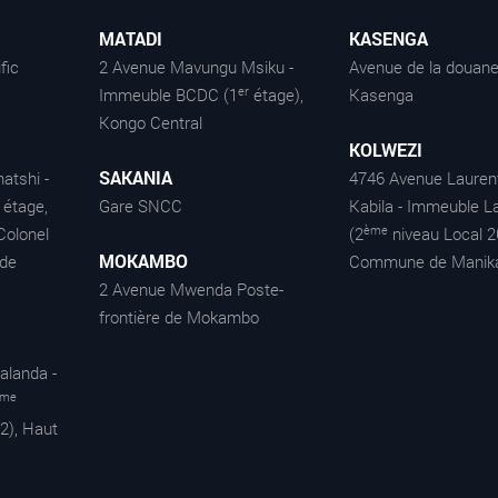
MATADI
KASENGA
fic
2 Avenue Mavungu Msiku -
Avenue de la douane
er
Immeuble BCDC (1
étage),
Kasenga
Kongo Central
KOLWEZI
SAKANIA
atshi -
4746 Avenue Lauren
étage,
Gare SNCC
Kabila - Immeuble La
ème
Colonel
(2
niveau Local 2
MOKAMBO
de
Commune de Manik
2 Avenue Mwenda Poste-
frontière de Mokambo
alanda -
ème
2), Haut