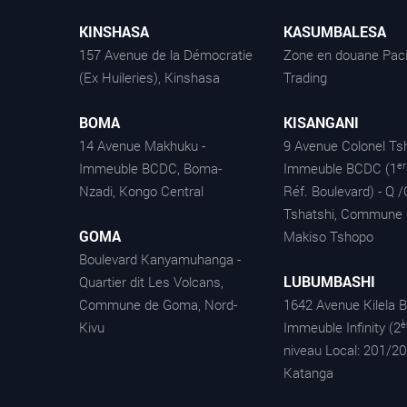
KINSHASA
KASUMBALESA
157 Avenue de la Démocratie
Zone en douane Paci
(Ex Huileries), Kinshasa
Trading
BOMA
KISANGANI
14 Avenue Makhuku -
9 Avenue Colonel Tsh
er
Immeuble BCDC, Boma-
Immeuble BCDC (1
Nzadi, Kongo Central
Réf. Boulevard) - Q /
Tshatshi, Commune 
GOMA
Makiso Tshopo
Boulevard Kanyamuhanga -
LUBUMBASHI
Quartier dit Les Volcans,
Commune de Goma, Nord-
1642 Avenue Kilela B
Kivu
Immeuble Infinity (2
niveau Local: 201/20
Katanga