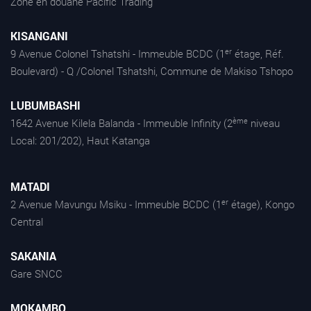
Zone en douane Pacific Trading
KISANGANI
er
9 Avenue Colonel Tshatshi - Immeuble BCDC (1
étage, Réf.
Boulevard) - Q /Colonel Tshatshi, Commune de Makiso Tshopo
LUBUMBASHI
ème
1642 Avenue Kilela Balanda - Immeuble Infinity (2
niveau
Local: 201/202), Haut Katanga
MATADI
er
2 Avenue Mavungu Msiku - Immeuble BCDC (1
étage), Kongo
Central
SAKANIA
Gare SNCC
MOKAMBO