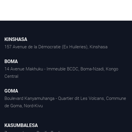
KINSHASA
157 Avenue de la Démocratie (Ex Huileries), Kinshasa
BOMA
14 Avenue Makhuku - Immeuble BCDC, Boma-Nzadi, Kongo
Central
GOMA
Boulevard Kanyamuhanga - Quartier dit Les Volcans, Commune
de Goma, Nord-Kivu
KASUMBALESA